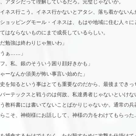
、アタシだって理解しているだろ。完璧じゃないか。
イネス行こう。イネス行かないとアタシ、落ち着かないん
ショッピングモール・イネスは、もはや地域に住む人々に
てはならないものにまで成長しているらしい。
だ勉強は終わりじゃ無いわ」
うぁ……」
フ。私、銀のそういう困り顔好きかも」
ゃーなんか須美が怖い事言い始めた」
史を知るという事はとても重要なのだから、最後まできっ
バーテックスと戦うのは何故、私達勇者じゃないといけな
う教科書には書いてないことばかりじゃないか。通常の兵
らこそ、神樹様にお話しして、神様の力をわけてもらった
を捕食するわけでもなく、ただ殺すために攻撃を仕掛けて