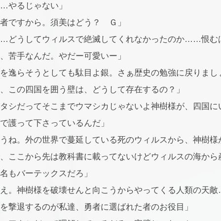
…やるじゃない」
者ですから。須美はどう？ Ｇ」
…どうしてウィルスで絶滅してくれなかったのか……恨む
、苦手なんだ。やだー可愛いー」
を逸らそうとしても駄目よ銀。さぁ歴史の勉強に戻りまし
、この四国を囲う壁は、どうして存在するの？」
タシだってそこまでウマシカじゃないよ神樹様が、四国に
で護って下さっているんだ」
うね。外の世界で蔓延している死のウィルスから、神樹様
、ここから先は教科書に載ってないけどウィルスの海から
名もバーテックスだろ」
え。神樹様を破壊せんと向こうからやってくる人類の天敵
を撃退するのが私達、勇者に選ばれた者のお役目」