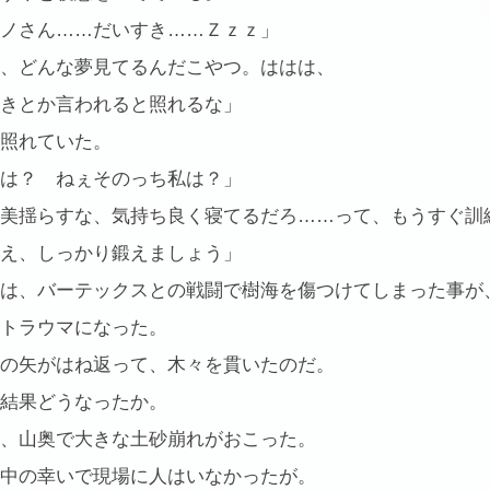
ノさん……だいすき……Ｚｚｚ」
、どんな夢見てるんだこやつ。ははは、
きとか言われると照れるな」
照れていた。
は？ ねぇそのっち私は？」
美揺らすな、気持ち良く寝てるだろ……って、もうすぐ訓
え、しっかり鍛えましょう」
は、バーテックスとの戦闘で樹海を傷つけてしまった事が
トラウマになった。
の矢がはね返って、木々を貫いたのだ。
結果どうなったか。
、山奥で大きな土砂崩れがおこった。
中の幸いで現場に人はいなかったが。