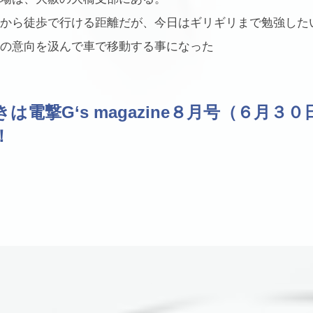
から徒歩で行ける距離だが、今日はギリギリまで勉強した
の意向を汲んで車で移動する事になった
きは電撃G‘s magazine８月号（６月３
！