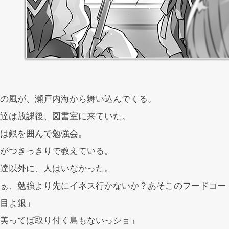
の風が、瀬戸内海から舞い込んでくる。
達は放課後、図書室に来ていた。
は銀を囲んで勉強会。
がつきっきりで教えている。
達以外に、人はいなかった。
ぁ、勉強より先にイネス行かないか？あそこのフードコー
目よ銀」
美ってば取り付く島もないっショ」