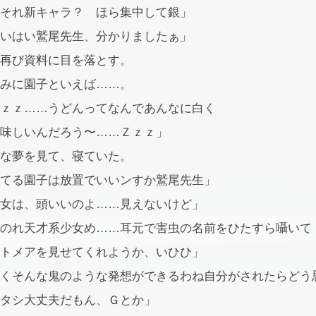
それ新キャラ？ ほら集中して銀」
いはい鷲尾先生、分かりましたぁ」
再び資料に目を落とす。
みに園子といえば……。
ｚｚ……うどんってなんであんなに白く
味しいんだろう〜……Ｚｚｚ」
な夢を見て、寝ていた。
てる園子は放置でいいンすか鷲尾先生」
女は、頭いいのよ……見えないけど」
のれ天才系少女め……耳元で害虫の名前をひたすら囁いて
トメアを見せてくれようか、いひひ」
くそんな鬼のような発想ができるわね自分がされたらどう
タシ大丈夫だもん、Ｇとか」