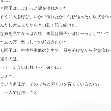
と園子は、ぶわっと涙を溢れさせた
すぐに人を呼び、いかに倒れたか、何秒経ったか症状を伝
んだし大丈夫だからと力強く語り続けた。
な娘を見てからは以後、両親は園子がぼけーっとしていて
〜あの雲、わっしーの武器みたい〜」
も園子は、神樹館中庭の芝生で、風を浴びながら空を流れ
違うのは。
っ！ そういわれりゃ、確かに」
しょ〜」
ういう趣味が、そのっちの閃く力を育てているのね」
、一人では無いこと―。