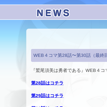
WEB４コマ第28話〜第30話（最
『鷲尾須美は勇者である』WEB４コ
第28話はコチラ
第29話はコチラ