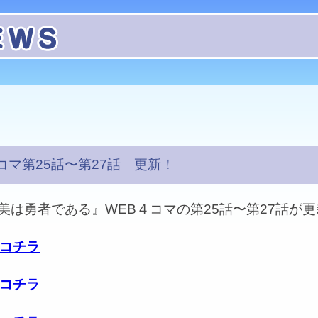
コマ第25話〜第27話 更新！
美は勇者である』WEB４コマの第25話〜第27話が
はコチラ
はコチラ