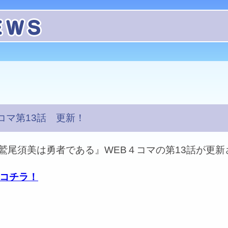
コマ第13話 更新！
鷲尾須美は勇者である』WEB４コマの第13話が更新
はコチラ！